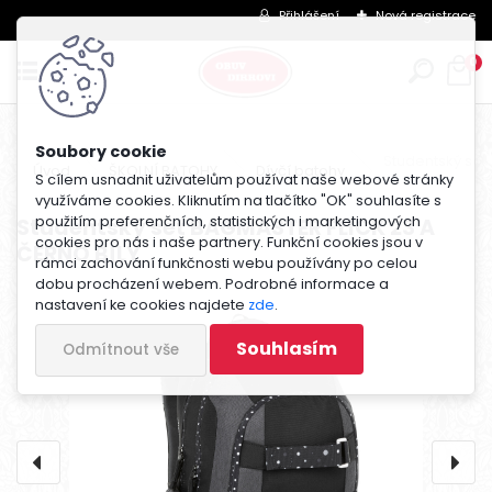
Přihlášení
Nová registrace
0
Studentský set
Úvod
ŠKOLNÍ BATOHY
Dívčí batohy
S cílem usnadnit uživatelům používat naše webové stránky
využíváme cookies. Kliknutím na tlačítko "OK" souhlasíte s
použitím preferenčních, statistických i marketingových
Studentský set BAGMASTER FLICK 23 A
cookies pro nás i naše partnery. Funkční cookies jsou v
ČERNO BÍLÝ
rámci zachování funkčnosti webu používány po celou
dobu procházení webem. Podrobné informace a
nastavení ke cookies najdete
zde
.
Souhlasím
Odmítnout vše