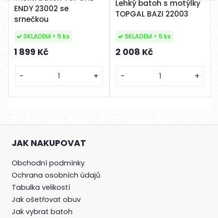
Lehký batoh s motýlky
ENDY 23002 se
TOPGAL BAZI 22003
srnečkou
SKLADEM > 5 ks
SKLADEM > 5 ks
2 008 Kč
1 899 Kč
-
+
-
+
JAK NAKUPOVAT
Obchodní podmínky
Ochrana osobních údajů
Tabulka velikostí
Jak ošetřovat obu
v
Jak vybrat batoh