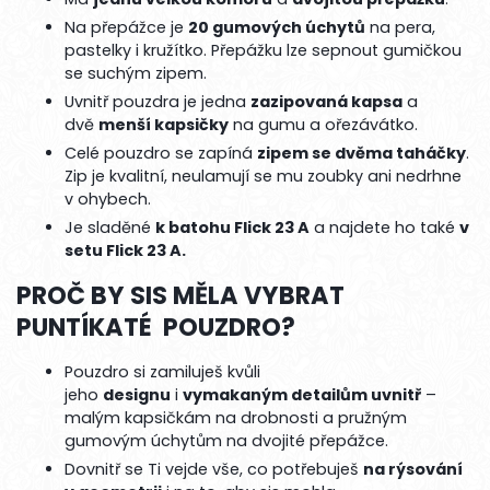
Na přepážce je
20 gumových úchytů
na pera,
pastelky i kružítko. Přepážku lze sepnout gumičkou
se suchým zipem.
Uvnitř pouzdra je jedna
zazipovaná kapsa
a
dvě
menší kapsičky
na gumu a ořezávátko.
Celé pouzdro se zapíná
zipem se dvěma taháčky
.
Zip je kvalitní, neulamují se mu zoubky ani nedrhne
v ohybech.
Je sladěné
k batohu Flick 23 A
a najdete ho také
v
setu Flick 23 A.
PROČ BY SIS MĚLA VYBRAT
PUNTÍKATÉ POUZDRO?
Pouzdro si zamiluješ kvůli
jeho
designu
i
vymakaným detailům uvnitř
–
malým kapsičkám na drobnosti a pružným
gumovým úchytům na dvojité přepážce.
Dovnitř se Ti vejde vše, co potřebuješ
na rýsování