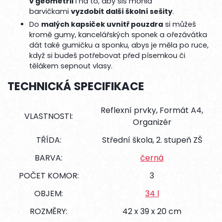
v geometrii
i na to, aby sis mohla
barvičkami
vyzdobit další školní sešity
.
Do
malých kapsiček uvnitř pouzdra
si můžeš
kromě gumy, kancelářských sponek a ořezávátka
dát také gumičku a sponku, abys je měla po ruce,
když si budeš potřebovat před písemkou či
tělákem sepnout vlasy.
TECHNICKÁ SPECIFIKACE
Reflexní prvky, Formát A4,
VLASTNOSTI:
Organizér
TŘÍDA:
Střední škola, 2. stupeň ZŠ
BARVA:
černá
POČET KOMOR:
3
OBJEM:
34 l
ROZMĚRY:
42 x 39 x 20 cm