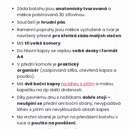
Záda batohu jsou
anatomicky tvarovaná
a
měkce polstrovaná 3D síťovinou
Součástí je
hrudní pás
.
Ramenní popruhy jsou měkce vyztužené a tvar je
navržený přesně
pro křehká záda malých slečen
.
Má
tři velké komory
.
Do hlavní kapsy se vejdou
velké desky i formát
A4
.
V přední komoře je
praktický
organizér
(zazipovaná síťka, otevřená kapsa a
poutko).
Má
dvě boční kapsy
na lahev s pitím
a malou
kapsičku na zip další drobnosti.
Díky pevnému dnu s nožičkami
dobře stojí –
neušpiní se
přední ani boční strany, nevypadává
láhev s pitím ani nevyklouzává obsah kapes.
Na vrchní straně je úchyt na přenášení batohu v
ruce a
poutko na pověšení
.