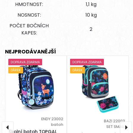
HMOTNOST:
1,1 kg
NOSNOST:
10 kg
POČET BOČNÍCH
2
KAPES:
NEJPRODÁVANĚJŠÍ
DOPRAVA ZDARMA
DOPRAVA ZDARMA
DÁREK
DÁREK
ENDY 23002
BAZI 22003
batoh
SET SMALL
Školní batoh TOPGAL