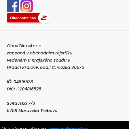
Obuv Dirrovi s.r.o.
zapsaná v obchodním rejstříku
vedeném u Krajského soudu v
Hradci Králové, oddíl C, vložka 36676
IČ: 04816528
DIČ: CZ04816528
Svitavská 7/3
57101 Moravská Třebová
Vytvořeno systémem
www.webareal.cz