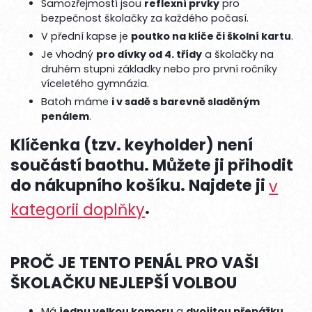
Samozřejmostí jsou
reflexní prvky
pro
bezpečnost školačky za každého počasí.
V přední kapse je
poutko na klíče či školní kartu
.
Je vhodný
pro dívky od 4. třídy
a školačky na
druhém stupni základky nebo pro první ročníky
víceletého gymnázia.
Batoh máme
i v sadě s barevně sladěným
penálem
.
Klíčenka (tzv. keyholder) není
součástí baothu. Můžete ji přihodit
do nákupního košíku. Najdete ji
v
.
kategorii doplňky
PROČ JE TENTO PENÁL PRO VAŠI
ŠKOLAČKU NEJLEPŠÍ VOLBOU
Má
jednu velkou komoru
a
dvojitou přepážku
.