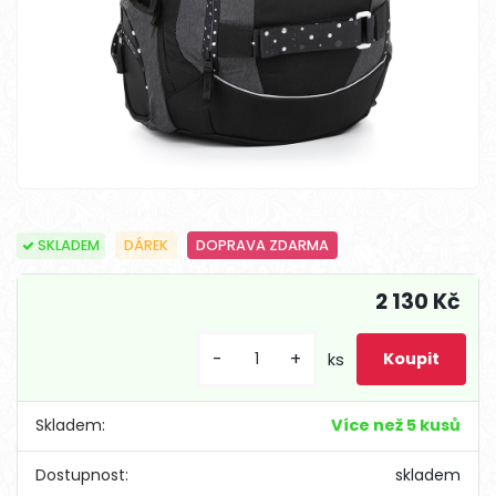
SKLADEM
DÁREK
DOPRAVA ZDARMA
2 130 Kč
-
+
ks
Skladem:
Více než 5 kusů
Dostupnost:
skladem