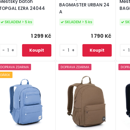
Městský batoh
Měst
BAGMASTER URBAN 24
TOPGAL EZRA 24044
BAG
A
SKLADEM > 5 ks
SKLADEM > 5 ks
SK
1 299 Kč
1 790 Kč
-
+
-
+
-
DOPRAVA ZDARMA
DOPRAVA ZDARMA
DOPR
DÁREK