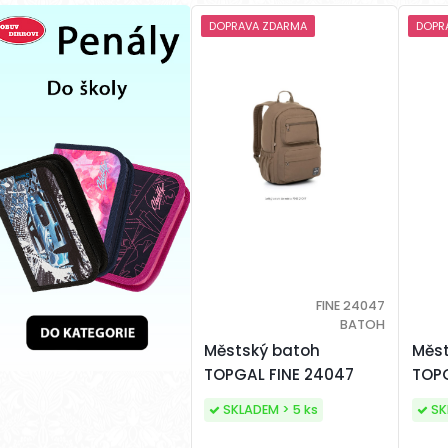
DOPRAVA ZDARMA
DOPR
FINE 24047
BATOH
Městský batoh
Měst
TOPGAL FINE 24047
TOP
SKLADEM > 5 ks
SK