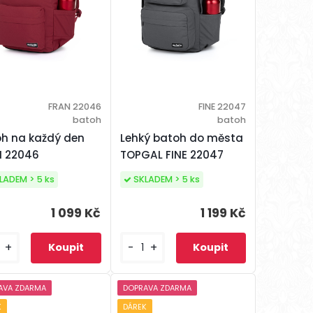
FRAN 22046
FINE 22047
batoh
batoh
h na každý den
Lehký batoh do města
N 22046
TOPGAL FINE 22047
LADEM > 5 ks
SKLADEM > 5 ks
1 099 Kč
1 199 Kč
+
-
+
AVA ZDARMA
DOPRAVA ZDARMA
K
DÁREK