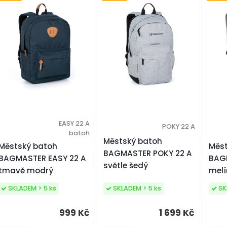
EASY 22 A
POKY 22 A
batoh
Městský batoh
Městský batoh
Měst
BAGMASTER POKY 22 A
BAGMASTER EASY 22 A
BAGM
světle šedý
tmavě modrý
melí
SKLADEM > 5 ks
SKLADEM > 5 ks
SK
1 699 Kč
999 Kč