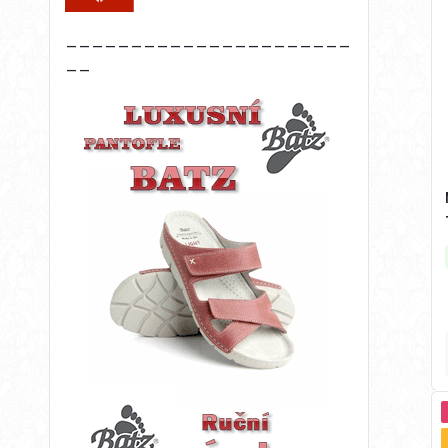
______________________
__