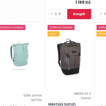
1 199 Kč
-
+
-
DOPRAVA ZDARMA
DOPRAVA ZDARMA
DOPR
DÁREK
DÁRE
URBAN 24 A
EZRA 24044
batoh
BATOH
Městský batoh