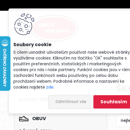
E-SHOP
VRÁCENÍ ZBOŽÍ
RECENZE
ČLÁNKY
S cílem usnadnit uživatelům používat naše webové stránky
využíváme cookies. Kliknutím na tlačítko "OK" souhlasíte s
použitím preferenčních, statistických i marketingových
cookies pro nás i naše partnery. Funkční cookies jsou v rám
Úvod
E-SHOP
zachování funkčnosti webu používány po celou dobu
procházení webem. Podrobné informace a nastavení ke
ŠK
cookies najdete
zde
.
ZBOŽÍ V AKCI %
NOVINKY 2026
Souhlasím
Odmítnout vše
Řad
OBUV
nejl