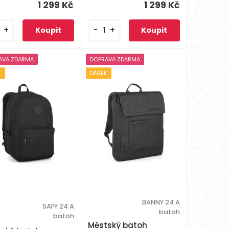
1 299 Kč
1 299 Kč
+
-
+
AVA ZDARMA
DOPRAVA ZDARMA
K
DÁREK
BANNY 24 A
SAFY 24 A
batoh
batoh
Městský batoh