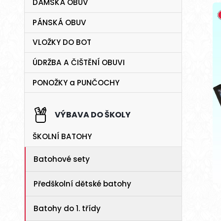
DÁMSKÁ OBUV
PÁNSKÁ OBUV
VLOŽKY DO BOT
ÚDRŽBA A ČIŠTĚNÍ OBUVI
PONOŽKY a PUNČOCHY
VÝBAVA DO ŠKOLY
ŠKOLNÍ BATOHY
Batohové sety
Předškolní dětské batohy
Batohy do 1. třídy