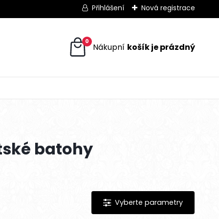
Přihlášení
Nová registrace
0
tské batohy