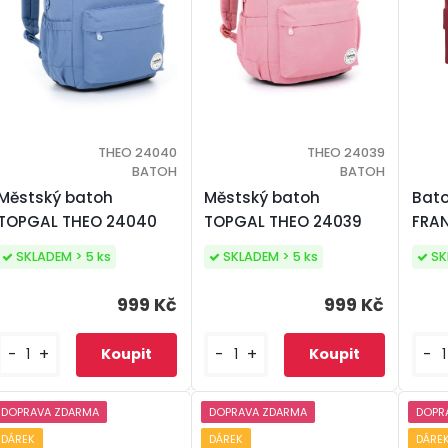
THEO 24040
THEO 24039
BATOH
BATOH
Městský batoh
Městský batoh
Bato
TOPGAL THEO 24040
TOPGAL THEO 24039
FRA
SKLADEM > 5 ks
SKLADEM > 5 ks
SK
999 Kč
999 Kč
-
+
-
+
-
DOPRAVA ZDARMA
DOPRAVA ZDARMA
DOPR
DÁREK
DÁREK
DÁRE