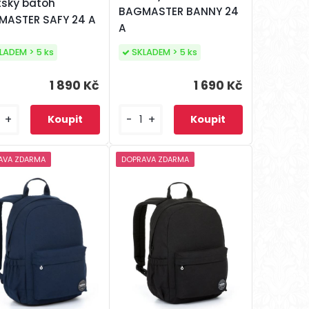
ský batoh
BAGMASTER BANNY 24
MASTER SAFY 24 A
A
LADEM > 5 ks
SKLADEM > 5 ks
1 890 Kč
1 690 Kč
+
-
+
AVA ZDARMA
DOPRAVA ZDARMA