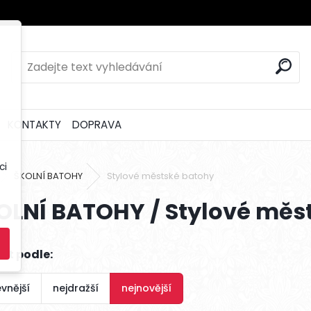
KONTAKTY
DOPRAVA
ci
ŠKOLNÍ BATOHY
Stylové městské batohy
OLNÍ BATOHY / Stylové měs
it podle:
evnější
nejdražší
nejnovější