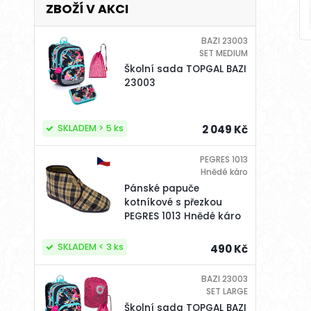
ZBOŽÍ V AKCI
BAZI 23003
SET MEDIUM
Školní sada TOPGAL BAZI
23003
SKLADEM > 5 ks
2 049 Kč
PEGRES 1013
Hnědé káro
Pánské papuče
kotníkové s přezkou
PEGRES 1013 Hnědé káro
SKLADEM < 3 ks
490 Kč
BAZI 23003
SET LARGE
Školní sada TOPGAL BAZI