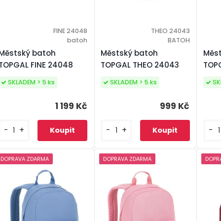
FINE 24048
THEO 24043
batoh
BATOH
Městský batoh
Městský batoh
Měst
TOPGAL FINE 24048
TOPGAL THEO 24043
TOP
SKLADEM > 5 ks
SKLADEM > 5 ks
SK
1 199 Kč
999 Kč
-
+
-
+
-
DOPRAVA ZDARMA
DOPRAVA ZDARMA
DOPR