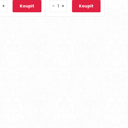
+
-
+