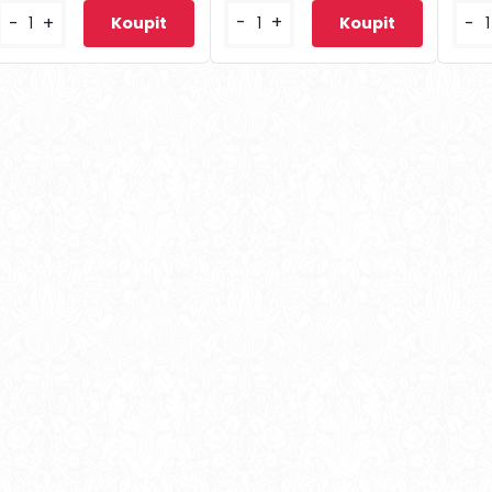
-
+
-
+
-