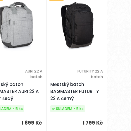
AURI 22 A
FUTURITY 22 A
batoh
batoh
ský batoh
Městský batoh
ASTER AURI 22 A
BAGMASTER FUTURITY
r šedý
22 A černý
LADEM > 5 ks
SKLADEM > 5 ks
1 699 Kč
1 799 Kč